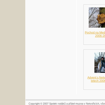
Pochod na Medn
2006-2
Advent s Net
letech 200
Copyright © 2007 Spolek rodáků a přátel muzea v Netvořicích, vš