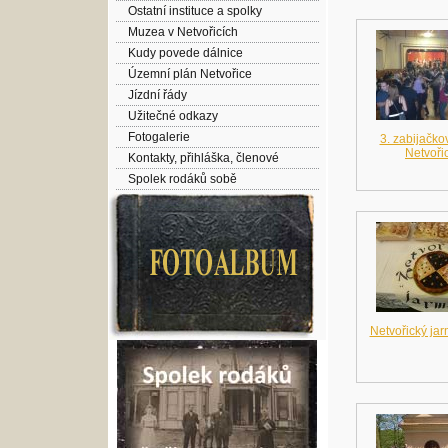
Ostatní instituce a spolky
Muzea v Netvořicích
Kudy povede dálnice
Územní plán Netvořice
Jízdní řády
Užitečné odkazy
Fotogalerie
3. zabijačko
Netvoři
Kontakty, přihláška, členové
Spolek rodáků sobě
Netvořický ja