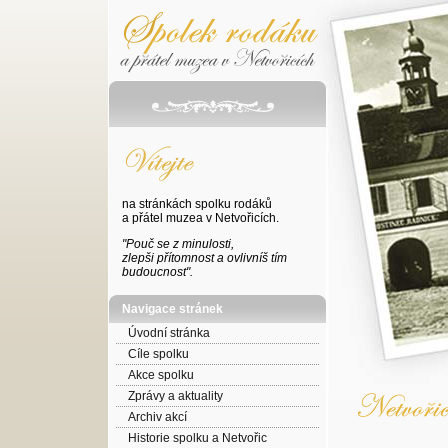
na stránkách spolku rodáků
a přátel muzea v Netvořicích.
"Pouč se z minulosti,
zlepši přítomnost a ovlivníš tím
budoucnost".
Navigace stránek
Úvodní stránka
Cíle spolku
Akce spolku
Zprávy a aktuality
Archiv akcí
Historie spolku a Netvořic