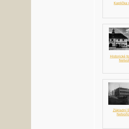
Kaplička 
Historické f
Netvoř
Základní š
Netvoři